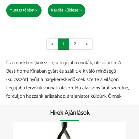
Mutass többet >>
Kérdés küldése >>
«
1
2
»
Üzemünkben {kulcsszó} a legújabb minták, olcsó áron. A
Best-home Kínában gyárt és szállít. e kiváló minőségű
{kulcsszót] nyújt a nagykereskedőknek szerte a világon.
Legújabb terveink vannak olcsón. Ha alacsony árat szeretne,
forduljon hozzánk árlistához, árajánlatot küldünk Önnek.
Hírek Ajánlások