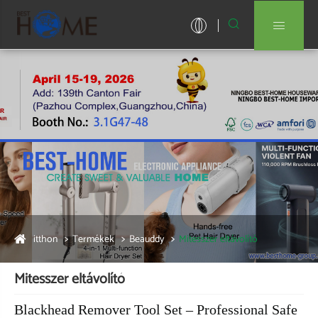


itthon
Termékek
Beauddy
Mitesszer eltávolító
Mitesszer eltávolító
Blackhead Remover Tool Set – Professional Safe