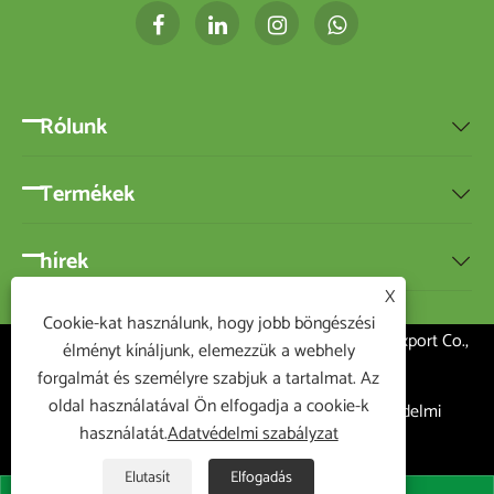
Rólunk

Termékek

hírek

X
Cookie-kat használunk, hogy jobb böngészési
Copyright ©2020 Ningbo BEST-HOME Import and Export Co.,
élményt kínáljunk, elemezzük a webhely
Ltd.Minden jog fenntartva
forgalmát és személyre szabjuk a tartalmat. Az
oldal használatával Ön elfogadja a cookie-k
Links
|
Sitemap
|
RSS
|
XML
|
Adatvédelmi
használatát.
Adatvédelmi szabályzat
szabályzat
|
Elutasít
Elfogadás