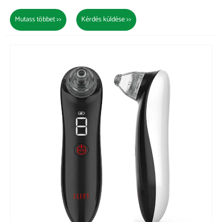
Mutass többet >>
Kérdés küldése >>