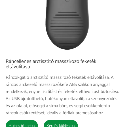
Ráncellenes arctisztító masszírozó feketék
eltávolítása
Ráncokgátló arctisztító masszírozó feketék eltávolítása. A
ráncos arckezelő masszírozókefe ABS szilikon anyaggal
rendelkezik, enyhe tisztítást és feketék eltávolítást biztosítva.
Az USB újratölthető, hatékonyan eltávolítja a szennyeződést
és az olajat, elősegíti a sima bőrt, és segít csökkenteni a
ráncok csökkentését, ideális a férfiak arcmosásához.
Mutass többet >>
Kérdés küldése >>