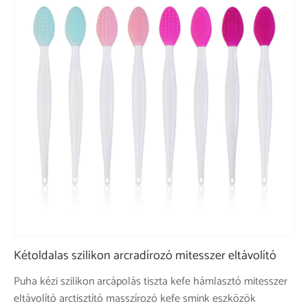
Kétoldalas szilikon arcradírozó mitesszer eltávolító
Puha kézi szilikon arcápolás tiszta kefe hámlasztó mitesszer
eltávolító arctisztító masszírozó kefe smink eszközök