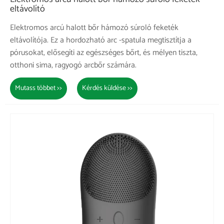
eltávolító
Elektromos arcú halott bőr hámozó súroló feketék
eltávolítója. Ez a hordozható arc -spatula megtisztítja a
pórusokat, elősegíti az egészséges bőrt, és mélyen tiszta,
otthoni sima, ragyogó arcbőr számára.
Mutass többet >>
Kérdés küldése >>