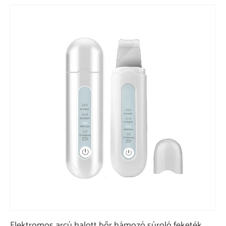
Elektromos arcú halott bőr hámozó súroló feketék