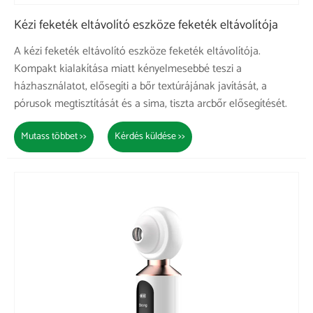
Kézi feketék eltávolító eszköze feketék eltávolítója
A kézi feketék eltávolító eszköze feketék eltávolítója.
Kompakt kialakítása miatt kényelmesebbé teszi a
házhasználatot, elősegíti a bőr textúrájának javítását, a
pórusok megtisztítását és a sima, tiszta arcbőr elősegítését.
Mutass többet >>
Kérdés küldése >>