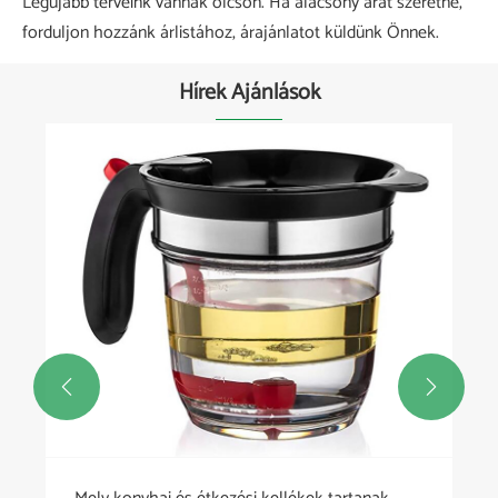
Legújabb terveink vannak olcsón. Ha alacsony árat szeretne,
forduljon hozzánk árlistához, árajánlatot küldünk Önnek.
Hírek Ajánlások

