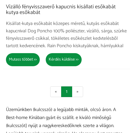
Vízálló fényvisszaverő kapucnis kisállati esőkabát
kutya esőkabát
Kisállat-kutya esőkabát közepes méretű, kutyás esőkabát
kapucnival Dog Poncho 100% poliészter, vízálló, sárga, szürke
fényvisszaverő csíkkal, tökéletes esőkészlet kedvtelésből
tartott kedvencének. Rain Poncho kiskutyáknak, hámlyukkal
Mutass többet >>
Kérdés küldése >>
«
1
»
Üzemünkben {kulcsszó} a legújabb minták, olcsó áron. A
Best-home Kínában gyárt és szállít. e kiváló minőségű
{kulcsszót] nyújt a nagykereskedőknek szerte a világon.