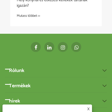
Mely konyhai és étkezési kellékek tartanak
igazán?
Mutass többet >>
Rólunk

Termékek

hírek

X