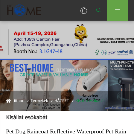


itthon
Termékek
HÁZPET
Kisállat esőkabát
Kisállat esőkabát
Pet Dog Raincoat Reflective Waterproof Pet Rain