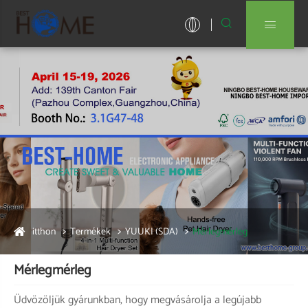


itthon
Termékek
YUUKI (SDA)
Mérlegmérleg
Mérlegmérleg
Üdvözöljük gyárunkban, hogy megvásárolja a legújabb