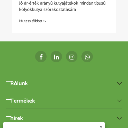
Jó ár-érték arányú kutyajátékok minden típusú
kölyökkutya szórakoztatására
Mutass többet >>
Rólunk

Termékek

hírek

X