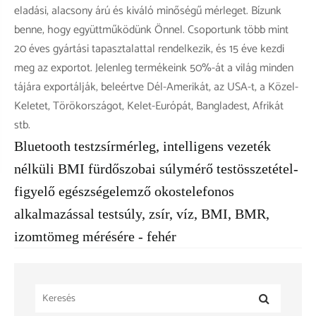
eladási, alacsony árú és kiváló minőségű mérleget. Bízunk
benne, hogy együttműködünk Önnel. Csoportunk több mint
20 éves gyártási tapasztalattal rendelkezik, és 15 éve kezdi
meg az exportot. Jelenleg termékeink 50%-át a világ minden
tájára exportálják, beleértve Dél-Amerikát, az USA-t, a Közel-
Keletet, Törökországot, Kelet-Európát, Bangladest, Afrikát
stb.
Bluetooth testzsírmérleg, intelligens vezeték
nélküli BMI fürdőszobai súlymérő testösszetétel-
figyelő egészségelemző okostelefonos
alkalmazással testsúly, zsír, víz, BMI, BMR,
izomtömeg mérésére - fehér