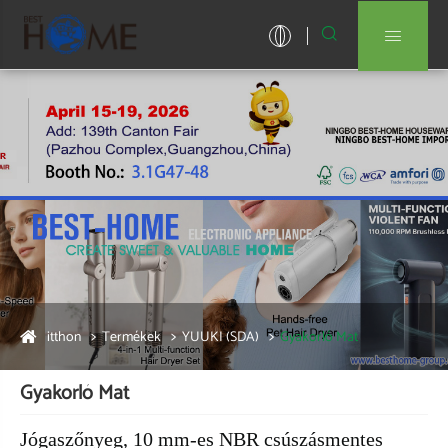


itthon
Termékek
YUUKI (SDA)
Gyakorló Mat
Gyakorló Mat
Jógaszőnyeg, 10 mm-es NBR csúszásmentes