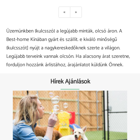
«
»
Üzemünkben {kulcsszó} a legújabb minták, olcsó áron. A
Best-home Kínában gyárt és szállít. e kiváló minőségű
{kulcsszót] nyújt a nagykereskedőknek szerte a világon.
Legújabb terveink vannak olcsón. Ha alacsony árat szeretne,
forduljon hozzánk árlistához, árajánlatot küldünk Önnek.
Hírek Ajánlások