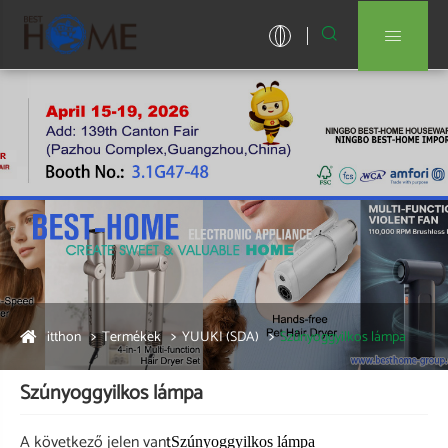


itthon
Termékek
YUUKI (SDA)
Szúnyoggyilkos lámpa
Szúnyoggyilkos lámpa
A következő jelen van
t
Szúnyoggyilkos lámpa