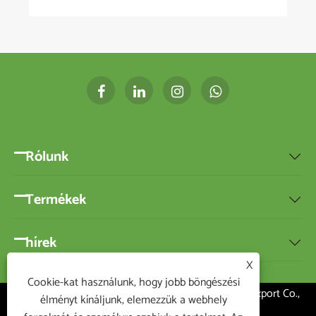
Rólunk

Termékek

hírek

X
Cookie-kat használunk, hogy jobb böngészési
Copyright ©2020 Ningbo BEST-HOME Import and Export Co.,
élményt kínáljunk, elemezzük a webhely