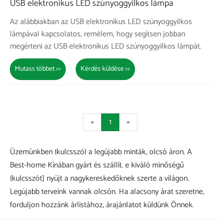
USB elektronikus LED szúnyoggyilkos lámpa
Az alábbiakban az USB elektronikus LED szúnyoggyilkos
lámpával kapcsolatos, remélem, hogy segítsen jobban
megérteni az USB elektronikus LED szúnyoggyilkos lámpát.
Mutass többet >>
Kérdés küldése >>
«
1
»
Üzemünkben {kulcsszó} a legújabb minták, olcsó áron. A
Best-home Kínában gyárt és szállít. e kiváló minőségű
{kulcsszót] nyújt a nagykereskedőknek szerte a világon.
Legújabb terveink vannak olcsón. Ha alacsony árat szeretne,
forduljon hozzánk árlistához, árajánlatot küldünk Önnek.