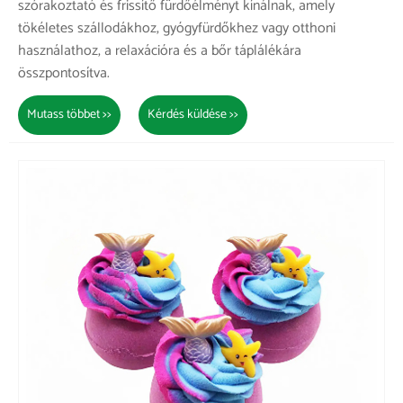
szórakoztató és frissítő fürdőélményt kínálnak, amely
tökéletes szállodákhoz, gyógyfürdőkhez vagy otthoni
használathoz, a relaxációra és a bőr táplálékára
összpontosítva.
Mutass többet >>
Kérdés küldése >>