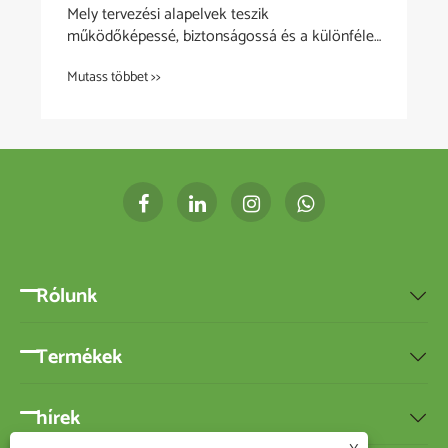
Mely tervezési alapelvek teszik
működőképessé, biztonságossá és a különféle
forgatókönyvekhez alkalmazkodóvá a
Mutass többet >>
kozmetikai szervezőket?
Rólunk

Termékek

hírek
