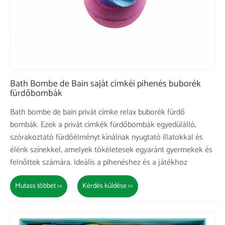
Bath Bombe de Bain saját címkéi pihenés buborék
fürdőbombák
Bath bombe de bain privát címke relax buborék fürdő
bombák. Ezek a privát címkék fürdőbombák egyedülálló,
szórakoztató fürdőélményt kínálnak nyugtató illatokkal és
élénk színekkel, amelyek tökéletesek egyaránt gyermekek és
felnőttek számára. Ideális a pihenéshez és a játékhoz
Mutass többet >>
Kérdés küldése >>