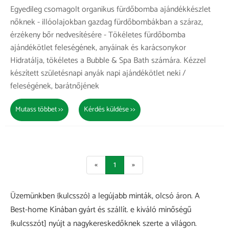
Egyedileg csomagolt organikus fürdőbomba ajándékkészlet
nőknek - illóolajokban gazdag fürdőbombákban a száraz,
érzékeny bőr nedvesítésére - Tökéletes fürdőbomba
ajándékötlet feleségének, anyáinak és karácsonykor
Hidratálja, tökéletes a Bubble & Spa Bath számára. Kézzel
készített születésnapi anyák napi ajándékötlet neki /
feleségének, barátnőjének
Mutass többet >>
Kérdés küldése >>
«
1
»
Üzemünkben {kulcsszó} a legújabb minták, olcsó áron. A
Best-home Kínában gyárt és szállít. e kiváló minőségű
{kulcsszót] nyújt a nagykereskedőknek szerte a világon.