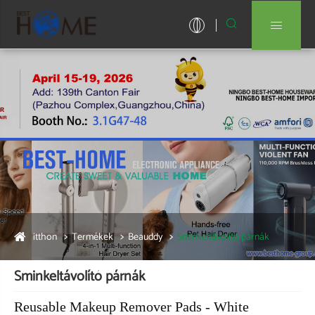


itthon
Termékek
Beauddy
Sminkeltávolító párnák
Sminkeltávolító párnák
Reusable Makeup Remover Pads - White