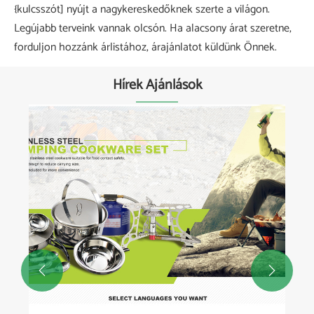
{kulcsszót] nyújt a nagykereskedőknek szerte a világon.
Legújabb terveink vannak olcsón. Ha alacsony árat szeretne,
forduljon hozzánk árlistához, árajánlatot küldünk Önnek.
Hírek Ajánlások

