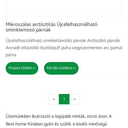
Mikroszálas arctisztítás Újrafelhasználható
sminklemosó párnák
Újrafelhasználható sminkeltávolító párnák Arctisztító párnák
Arcradír eltávolító tisztítópuff puha vegyszermentes arc pamut
párna
Mutass többet >>
Kérdés küldése >>
«
1
»
Üzemünkben {kulcsszó} a legújabb minták, olcsó áron. A
Best-home Kínában gyárt és szállít. e kiváló minőségű