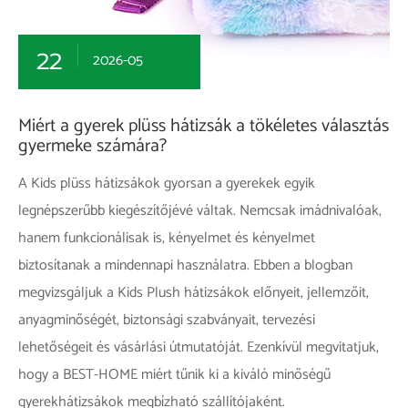
22
2026-05
Miért a gyerek plüss hátizsák a tökéletes választás
gyermeke számára?
A Kids plüss hátizsákok gyorsan a gyerekek egyik
legnépszerűbb kiegészítőjévé váltak. Nemcsak imádnivalóak,
hanem funkcionálisak is, kényelmet és kényelmet
biztosítanak a mindennapi használatra. Ebben a blogban
megvizsgáljuk a Kids Plush hátizsákok előnyeit, jellemzőit,
anyagminőségét, biztonsági szabványait, tervezési
lehetőségeit és vásárlási útmutatóját. Ezenkívül megvitatjuk,
hogy a BEST-HOME miért tűnik ki a kiváló minőségű
gyerekhátizsákok megbízható szállítójaként.