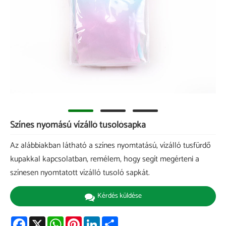
Színes nyomású vízálló tusolósapka
Az alábbiakban látható a színes nyomtatású, vízálló tusfürdő
kupakkal kapcsolatban, remélem, hogy segít megérteni a
színesen nyomtatott vízálló tusoló sapkát.
Kérdés küldése
Facebook
X
WhatsApp
Pinterest
LinkedIn
Share