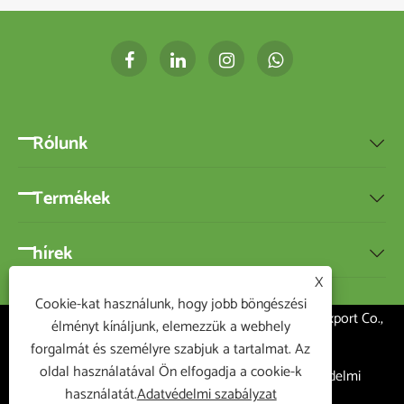
Rólunk

Termékek

hírek

X
Cookie-kat használunk, hogy jobb böngészési
Copyright ©2020 Ningbo BEST-HOME Import and Export Co.,
élményt kínáljunk, elemezzük a webhely
Ltd.Minden jog fenntartva
forgalmát és személyre szabjuk a tartalmat. Az
oldal használatával Ön elfogadja a cookie-k
Links
|
Sitemap
|
RSS
|
XML
|
Adatvédelmi
használatát.
Adatvédelmi szabályzat