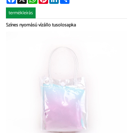
termékleírás
Színes nyomású vízálló tusolósapka