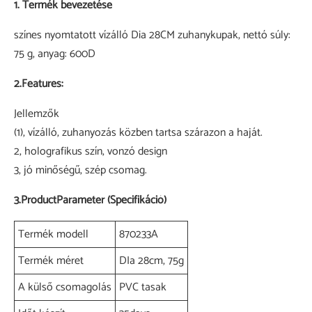
1. Termék bevezetése
színes nyomtatott vízálló Dia 28CM zuhanykupak, nettó súly:
75 g, anyag: 600D
2.Features:
Jellemzők
(1), vízálló, zuhanyozás közben tartsa szárazon a haját.
2, holografikus szín, vonzó design
3, jó minőségű, szép csomag.
3.ProductParameter (Specifikáció)
Termék modell
870233A
Termék méret
DIa 28cm, 75g
A külső csomagolás
PVC tasak