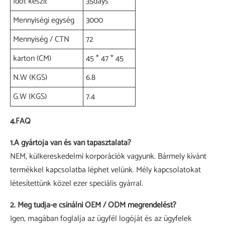
Időt készít
35days
Mennyiségi egység
3000
Mennyiség / CTN
72
karton (CM)
45 * 47 * 45
N.W (KGS)
6.8
G.W (KGS)
7.4
4.FAQ
1.A gyártója van és van tapasztalata?
NEM, külkereskedelmi korporációk vagyunk. Bármely kívánt
termékkel kapcsolatba léphet velünk. Mély kapcsolatokat
létesítettünk közel ezer speciális gyárral.
2. Meg tudja-e csinálni OEM / ODM megrendelést?
Igen, magában foglalja az ügyfél logóját és az ügyfelek