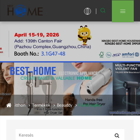


itthon
Termékek
Beauddy
Fürdő sapka