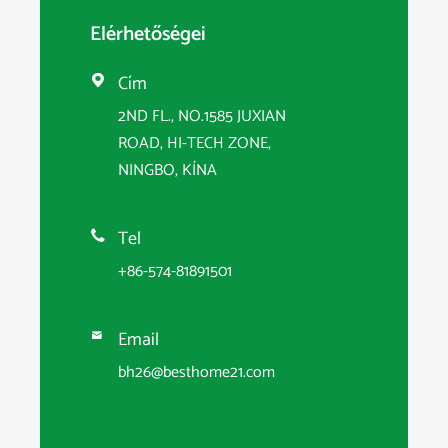
Elérhetőségei
Cím

2ND FL., NO.1585 JUXIAN
ROAD, HI-TECH ZONE,
NINGBO, KÍNA
Tel

+86-574-81891501
Email

bh26@besthome21.com