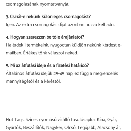
csomagolásának nyomtatványát.
3. Csinál-e nekünk különleges csomagolást?
Igen. Az extra csomagolási díjat azonban hozzá kell adni.
4. Hogyan szerezzen be tőle árajánlatot?
Ha érdekli termékeink, nyugodtan küldjön nekünk kérdést e-
mailben. Értékesítőnk válaszol neked.
5. Mi az átfutási ideje és a fizetési határidő?
Általános átfutási idejük 25-45 nap, ez függ a megrendelés
mennyiségétől és a kéréstől.
Hot Tags: Színes nyomású vízálló tusolósapka, Kína, Gyár,
Gyártók, Beszállítók, Nagyker, Olcsó, Legújabb, Alacsony ár,