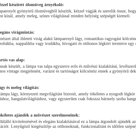
zzel készített ólomüveg árnyékoló
:
paernyőt gyönyörű ólomüvegből készítik, kézzel vágják és szerelik össze, hog
ést kínál, amely meleg, színes világítással minden helyiség szépségét kiemeli.
legáns virágmintás
:
mészet által ihletett virág alakú lámpaernyő lágy, romantikus ragyogást kölcsönö
zobákba, nappalikba vagy irodákba, hívogató és otthonos légkört teremtve egy c
rtós vas alap
:
snak készült, a lámpa vas talpa egyszerre erős és művészi kialakítású, levélszerű
ános vintage megjelenést, varázst és tartósságot kölcsönöz ennek a gyönyörű de
gy és meleg világítás
:
lámpa lágy, környezeti megvilágítást biztosít, amely tökéletes a nyugodt légkör
áshoz, hangulatvilágításhoz, vagy egyszerűen csak fokozza bármely szoba hangu
ökéletes ajándék a művészet szerelmeseinek
:
ülálló kivitelezésével és elegáns kialakításával ez a lámpa átgondolt ajándék az
ációt. Lenyűgöző kiegészítője az otthonoknak, funkcionalitást és időtlen széps