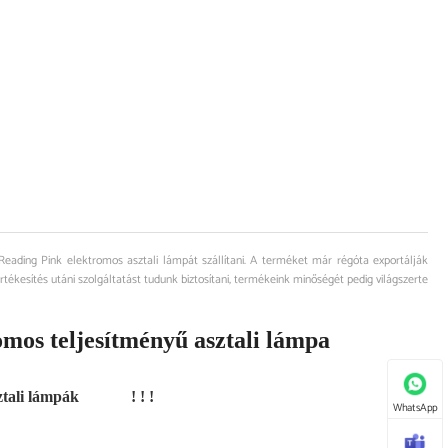
Reading Pink elektromos asztali lámpát szállítani. A terméket már régóta exportálják
tékesítés utáni szolgáltatást tudunk biztosítani, termékeink minőségét pedig világszerte
omos teljesítményű asztali lámpa
tali lámpák
! ! !
WhatsApp