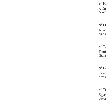
✅
Ké
A lám
érint
✅
E
A ter
hálós
✅
Ta
Tartó
által
✅
Lá
Ez a 
olvas
✅
T
Egyed
dekor