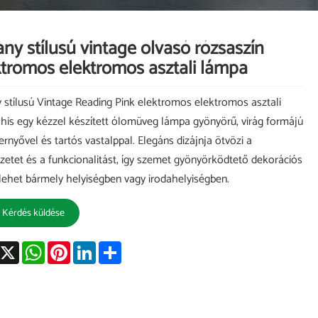
any stílusú vintage olvasó rózsaszín
ktromos elektromos asztali lámpa
y stílusú Vintage Reading Pink elektromos elektromos asztali
his egy kézzel készített ólomüveg lámpa gyönyörű, virág formájú
rnyővel és tartós vastalppal. Elegáns dizájnja ötvözi a
etet és a funkcionalitást, így szemet gyönyörködtető dekorációs
lehet bármely helyiségben vagy irodahelyiségben.
Kérdés küldése
acebook
X
WhatsApp
Pinterest
LinkedIn
Share