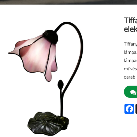
Tiff
ele
Tiffan
lámpa.
lámpae
művész
darab 
F