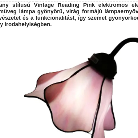
fany stílusú Vintage Reading Pink elektromos ele
müveg lámpa gyönyörű, virág formájú lámpaernyővel
észetet és a funkcionalitást, így szemet gyönyörkö
y irodahelyiségben.