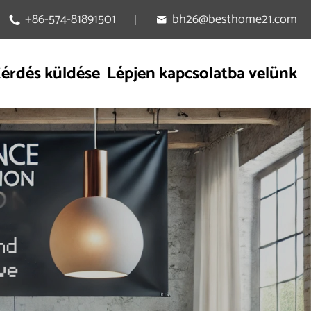
+86-574-81891501
bh26@besthome21.com


érdés küldése
Lépjen kapcsolatba velünk