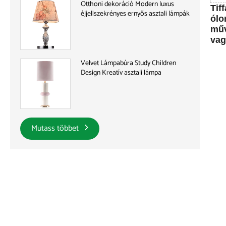
Otthoni dekoráció Modern luxus
Tif
éjjeliszekrényes ernyős asztali lámpák
ólo
műv
vag
Velvet Lámpabúra Study Children
Design Kreatív asztali lámpa
Mutass többet