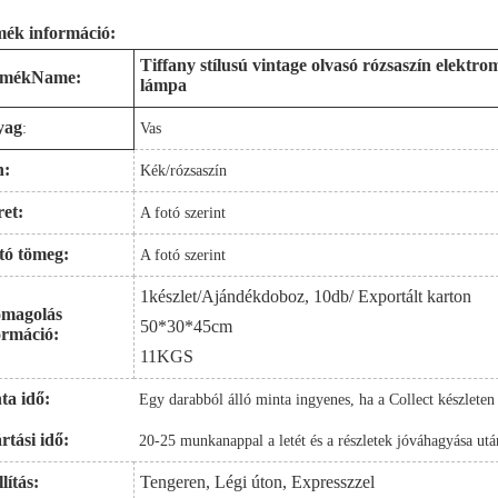
ék információ:
Tiffany stílusú vintage olvasó rózsaszín elektro
rmék
N
ame:
lámpa
yag
:
Vas
n:
Kék/rózsaszín
et:
A fotó szerint
tó tömeg:
A fotó szerint
1
készlet/Ajándékdoboz, 10db/
Exportált karton
magolás
50*30*45cm
ormáció:
11
KGS
ta idő:
Egy darabból álló minta ingyenes, ha a Collect készleten
rtási idő
:
20-25 munkanappal a letét és a részletek jóváhagyása utá
lítás:
Tengeren, Légi úton, Expresszzel