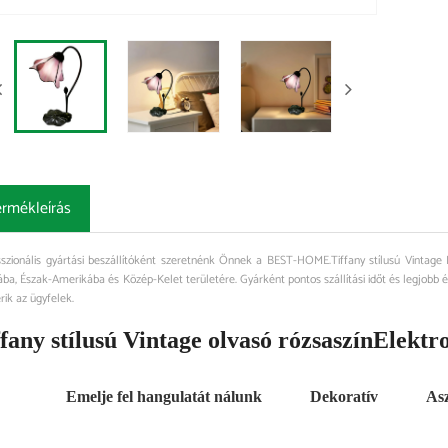
ermékleírás
sszionális gyártási beszállítóként szeretnénk Önnek a BEST-HOME.Tiffany stílusú Vintage 
ba, Észak-Amerikába és Közép-Kelet területére. Gyárként pontos szállítási időt és legjobb ér
rik az ügyfelek.
fany stílusú Vintage olvasó rózsaszín
Elektr
Emelje fel hangulatát nálunk
Dekoratív
Asz