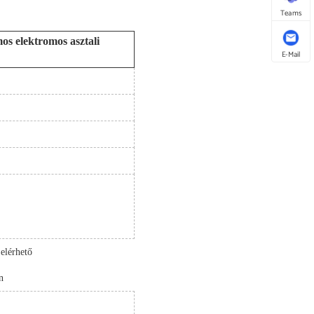
Teams
mos elektromos asztali
E-Mail
 elérhető
n