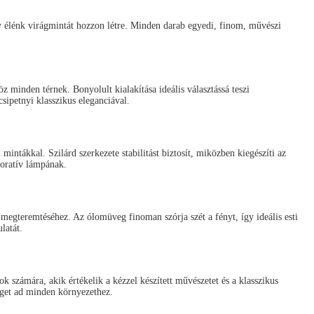
y élénk virágmintát hozzon létre. Minden darab egyedi, finom, művészi
z minden térnek. Bonyolult kialakítása ideális választássá teszi
sipetnyi klasszikus eleganciával.
 mintákkal. Szilárd szerkezete stabilitást biztosít, miközben kiegészíti az
koratív lámpának.
 megteremtéséhez. Az ólomüveg finoman szórja szét a fényt, így ideális esti
latát.
ok számára, akik értékelik a kézzel készített művészetet és a klasszikus
éget ad minden környezethez.