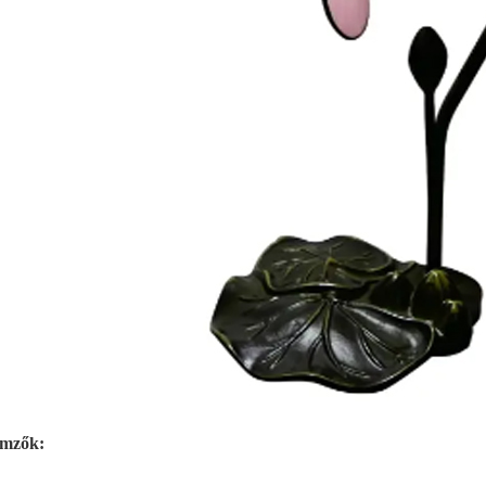
emzők: