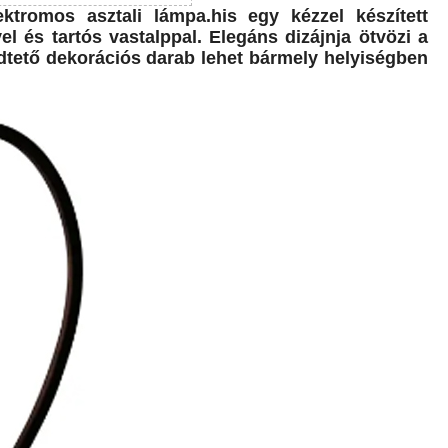
ktromos asztali lámpa.his egy kézzel készített
 és tartós vastalppal. Elegáns dizájnja ötvözi a
dtető dekorációs darab lehet bármely helyiségben