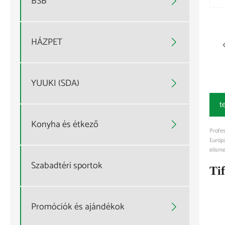
BSB

HÁZPET

YUUKI (SDA)

t
Konyha és étkező

Profe
Európá
elisme
Szabadtéri sportok
Tif
Promóciók és ajándékok
