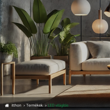
itthon
Termékek
LED világítás