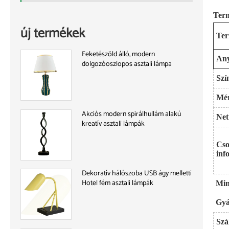
Term
új termékek
Te
Feketészöld álló, modern
An
dolgozóoszlopos asztali lámpa
Szí
Mér
Akciós modern spirálhullám alakú
Net
kreatív asztali lámpák
Cso
inf
Dekoratív hálószoba USB ágy melletti
Hotel fém asztali lámpák
Min
Gyá
Szál